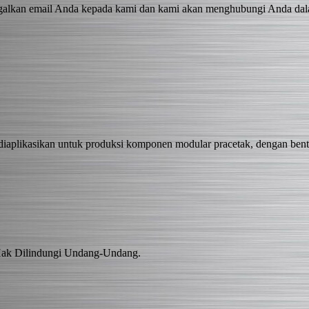
inggalkan email Anda kepada kami dan kami akan menghubungi Anda da
iaplikasikan untuk produksi komponen modular pracetak, dengan bentu
Hak Dilindungi Undang-Undang.