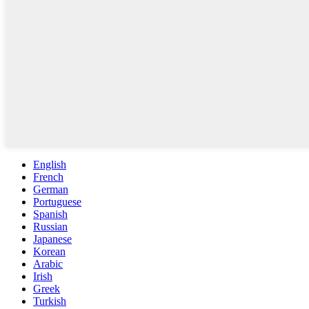
English
French
German
Portuguese
Spanish
Russian
Japanese
Korean
Arabic
Irish
Greek
Turkish