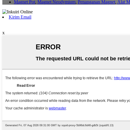
Magnet Pot
,
Magnet Neodymium
,
Penanganan Magnet
,
Alat M
Kirim Email
x