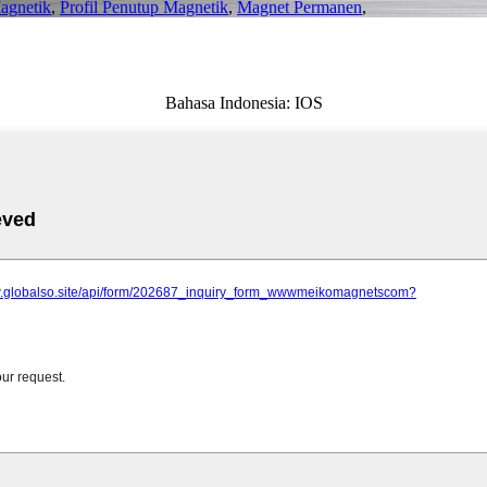
agnetik
,
Profil Penutup Magnetik
,
Magnet Permanen
,
Bahasa Indonesia: IOS