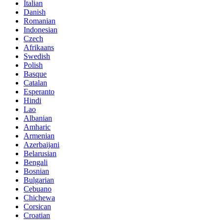
Italian
Danish
Romanian
Indonesian
Czech
Afrikaans
Swedish
Polish
Basque
Catalan
Esperanto
Hindi
Lao
Albanian
Amharic
Armenian
Azerbaijani
Belarusian
Bengali
Bosnian
Bulgarian
Cebuano
Chichewa
Corsican
Croatian