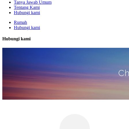
Tanya Jawab Umum
Tentang Kami
Hubungi kami
Rumah
Hubungi kami
Hubungi kami
Ch