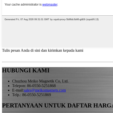
Tulis pesan Anda di sini dan kirimkan kepada kami
HUBUNGI KAMI
Chuzhou Meiko Magnetik Co, Ltd.
Telepon: 86-0550-5251868
E-mail:
sales@meikomagnets.com
Telp.: 86-0550-5251869
PERTANYAAN UNTUK DAFTAR HARG