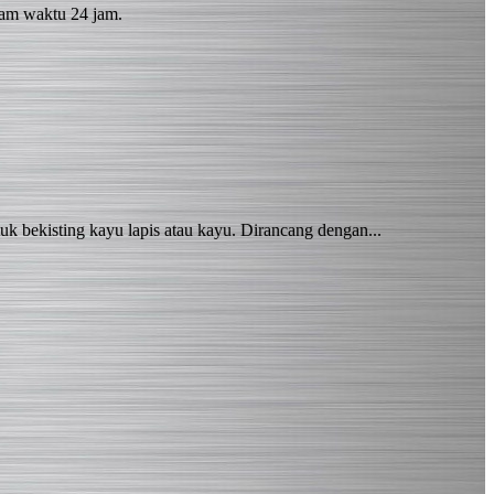
lam waktu 24 jam.
k bekisting kayu lapis atau kayu. Dirancang dengan...