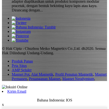
adaptor diaplikasikan untuk produksi komponen modular
pracetak, dengan bentuk bekisting kayu lapis atau kayu.
Dirancang dengan...
© Hak Cipta - Chuzhou Meiko Magnetics Co.,Ltd. db2020. Semua
Hak Dilindungi Undang-Undang.
Produk Panas
Peta Situs
AMP Seluler
Magnet Pot
,
Alat Magnetik
,
Profil Penutup Magnetik
,
Magnet
Permanen
,
Penanganan Magnet
,
Magnet Neodymium
,
Kirim Email
Bahasa Indonesia: IOS
x