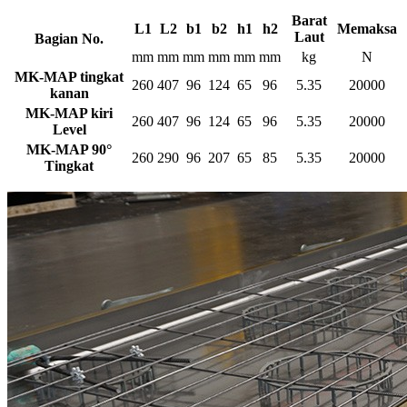
Barat
L1
L2
b1
b2
h1
h2
Memaksa
Laut
Bagian No.
mm
mm
mm
mm
mm
mm
kg
N
MK-MAP tingkat
260
407
96
124
65
96
5.35
20000
kanan
MK-MAP kiri
260
407
96
124
65
96
5.35
20000
Level
MK-MAP 90°
260
290
96
207
65
85
5.35
20000
Tingkat